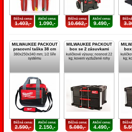
Běžná cena:
Akční cena:
Běžná cena:
Akční cena:
Běžná
1.403,-
1.090,-
10.662,-
9.490,-
3.3
MILWAUKEE PACKOUT
MILWAUKEE PACKOUT
MILW
pracovní taška 38 cm
box se 2 zásuvkami
box
380x250x340 mm; 1/2 šíře
kuličkové výsuvy; nosnost 22
kuličk
systému
kg; kovem vyztužené rohy
kg; k
Běžná cena:
Akční cena:
Běžná cena:
Akční cena:
Běžná
2.590,-
2.150,-
5.080,-
4.490,-
5.5