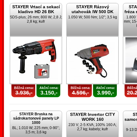
STAYER Vrtací a sekací
STAYER Rázový
STA
kladivo HD 26 BK
utahovák IW 500 DK
fréza
SDS-plus; 26 mm; 800 W; 2,8 J;
1.050 W; 500 Nm; 1/2"; 3,5 kg
1.800
2,8 kg; kufr
mm; 15-
Běžná cena:
Akční cena:
Běžná cena:
Akční cena:
Běžná
3.936,-
3.150,-
4.596,-
3.990,-
20.2
STAYER Bruska na
STAYER Invertor CITY
S
sádrokartonové panely LP
WORK 160
samos
1000
230 V; 2-5 KVA; 100% 160 A;
BL; 1.010 W; 225 mm; 0-90°;
2,7 kg; kabely; kufr
9-13 D
3,5 m; 3,6 kg