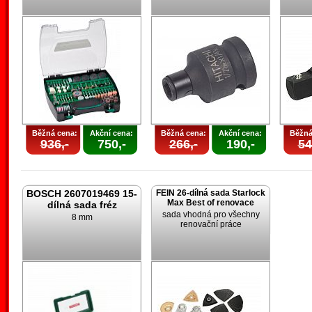
Běžná cena:
Akční cena:
Běžná cena:
Akční cena:
Běžná
936,-
750,-
266,-
190,-
54
BOSCH 2607019469 15-
FEIN 26-dílná sada Starlock
Max Best of renovace
dílná sada fréz
sada vhodná pro všechny
8 mm
renovační práce