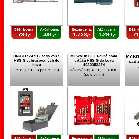
Běžná cena:
Akční cena:
Běžná cena:
Akční cena:
Běžná
730,-
490,-
1.733,-
1.290,-
71
DIAGER 747D - sada 25ks
MILWAUKEE 19-dílná sada
MAKIT
HSS-G vybrušovaných do
vrtáků HSS-G do kovu
sada
kovu
4932352374
25 ks (pr. 1 -13 po 0,5 mm)
válcová stopka; 1,0 - 10 mm
(po 0,5 mm)
Běžná cena:
Akční cena:
Běžná cena:
Akční cena:
Běžná