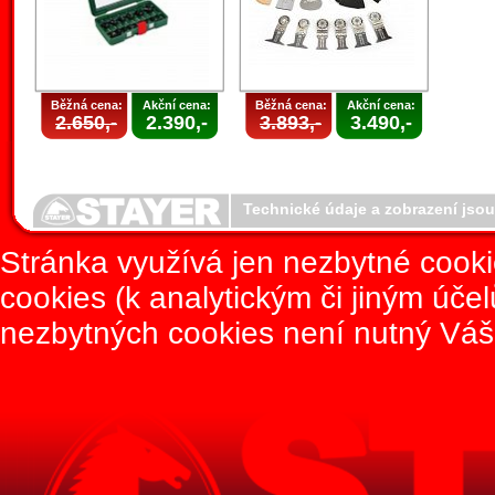
Běžná cena:
Akční cena:
Běžná cena:
Akční cena:
2.650,-
2.390,-
3.893,-
3.490,-
Technické údaje a zobrazení jso
Stránka využívá jen nezbytné cook
cookies (k analytickým či jiným úče
nezbytných cookies není nutný Váš