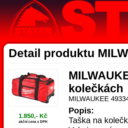
Ak
Detail produktu MI
MILWAUKEE
kolečkách
MILWAUKEE 4933
Popis:
1.850,- Kč
Taška na kole
akční cena s DPH