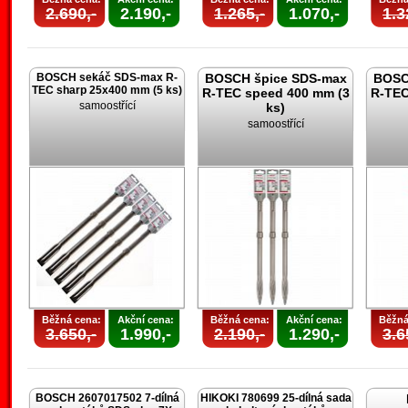
2.690,-
2.190,-
1.265,-
1.070,-
1.3
BOSCH sekáč SDS-max R-
BOSCH špice SDS-max
BOSC
TEC sharp 25x400 mm (5 ks)
R-TEC speed 400 mm (3
R-TEC
samoostřící
ks)
samoostřící
Běžná cena:
Akční cena:
Běžná cena:
Akční cena:
Běžná
3.650,-
1.990,-
2.190,-
1.290,-
3.6
BOSCH 2607017502 7-dílná
HIKOKI 780699 25-dílná sada