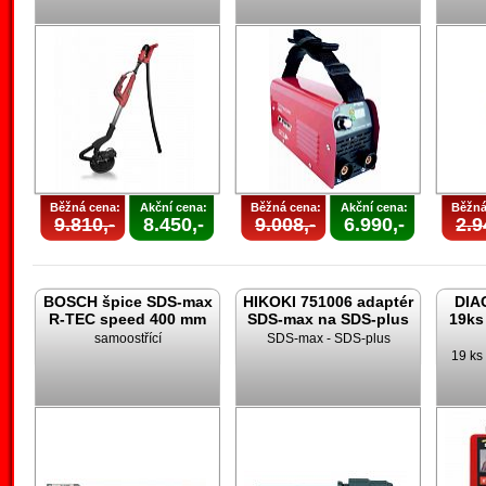
Běžná cena:
Akční cena:
Běžná cena:
Akční cena:
Běžná
9.810,-
8.450,-
9.008,-
6.990,-
2.9
BOSCH špice SDS-max
HIKOKI 751006 adaptér
DIA
R-TEC speed 400 mm
SDS-max na SDS-plus
19ks
samoostřící
SDS-max - SDS-plus
19 ks 