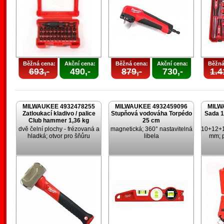
Běžná cena:
Akční cena:
Běžná cena:
Akční cena:
Běžná
693,-
490,-
879,-
730,-
1.4
MILWAUKEE 4932478255
MILWAUKEE 4932459096
MILW
Zatloukací kladivo / palice
Stupňová vodováha Torpédo
Sada 1
Club hammer 1,36 kg
25 cm
dvě čelní plochy - frézovaná a
magnetická; 360° nastavitelná
10+12+
hladká; otvor pro šňůru
libela
mm; p