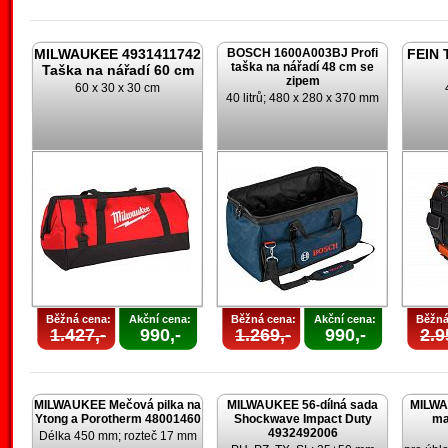
MILWAUKEE 4931411742
BOSCH 1600A003BJ Profi
FEIN 
taška na nářadí 48 cm se
Taška na nářadí 60 cm
zipem
60 x 30 x 30 cm
40 litrů; 480 x 280 x 370 mm
Běžná cena:
Akční cena:
Běžná cena:
Akční cena:
Běžná
1.427,-
990,-
1.269,-
990,-
2.9
MILWAUKEE Mečová pilka na
MILWAUKEE 56-dílná sada
MILWA
Ytong a Porotherm 48001460
Shockwave Impact Duty
ma
4932492006
Délka 450 mm; rozteč 17 mm