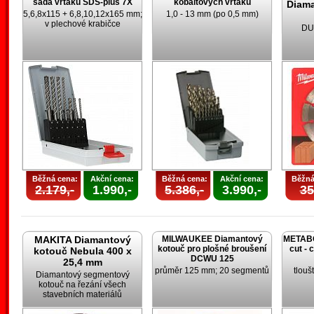
sada vrtáků SDS-plus 7X
kobaltových vrtáků
Diam
5,6,8x115 + 6,8,10,12x165 mm;
1,0 - 13 mm (po 0,5 mm)
v plechové krabičce
DU
Běžná cena:
Akční cena:
Běžná cena:
Akční cena:
Běžná
2.179,-
1.990,-
5.386,-
3.990,-
35
MAKITA Diamantový
MILWAUKEE Diamantový
METABO 
kotouč pro plošné broušení
cut - 
kotouč Nebula 400 x
DCWU 125
25,4 mm
průměr 125 mm; 20 segmentů
tlouš
Diamantový segmentový
kotouč na řezání všech
stavebních materiálů