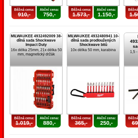
Běžná cena:
Akční cena:
Běžná cena:
Akční cena:
Běžná
910,-
750,-
1.573,-
1.150,-
1.5
MILWAUKEE 4932492009 38-
MILWAUKEE 4932480941 10-
dílná sada Shockwave
dílná sada prodloužených
493
Impact Duty
Shockwave bitů
sa
16x délka 25mm, 21x délka 50
10x délka 50 mm, karabina
1,5 
mm, magnetický držák
Běžná cena:
Akční cena:
Běžná cena:
Akční cena:
Běžná
1.019,-
880,-
365,-
250,-
69