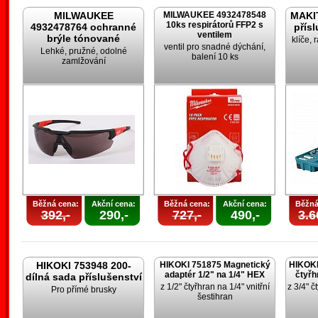
MILWAUKEE
MILWAUKEE 4932478548
MAKIT
10ks respirátorů FFP2 s
4932478764 ochranné
přís
ventilem
brýle tónované
klíče, 
ventil pro snadné dýchání,
Lehké, pružné, odolné
balení 10 ks
zamlžování
Běžná cena:
Akční cena:
Běžná cena:
Akční cena:
Běžná
392,-
290,-
727,-
490,-
3.6
HIKOKI 753948 200-
HIKOKI 751875 Magnetický
HIKOKI
adaptér 1/2" na 1/4" HEX
čtyřh
dílná sada příslušenství
z 1/2" čtyřhran na 1/4" vnitřní
z 3/4" č
Pro přímé brusky
šestihran