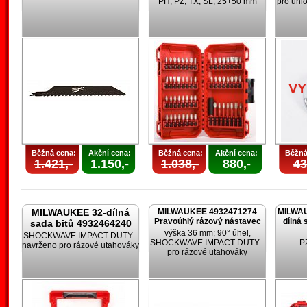
PH, PZ, TX, SL; 25+50 mm
pro úhl
V
Běžná cena:
Akční cena:
Běžná cena:
Akční cena:
Běžná
1.421,-
1.150,-
1.038,-
880,-
43
MILWAUKEE 32-dílná
MILWAUKEE 4932471274
MILWAU
Pravoúhlý rázový nástavec
dílná 
sada bitů 4932464240
výška 36 mm; 90° úhel,
SHOCKWAVE IMPACT DUTY -
SHOCKWAVE IMPACT DUTY -
PZ
navrženo pro rázové utahováky
pro rázové utahováky