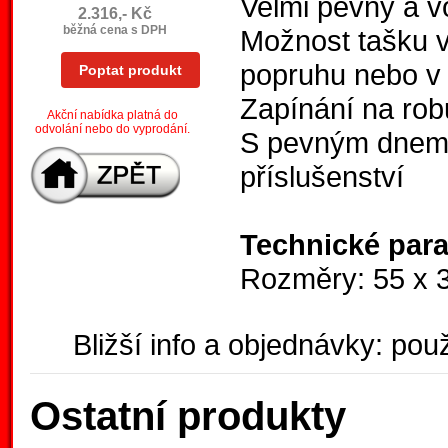
Velmi pevný a v
2.316,- Kč
běžná cena s DPH
Možnost tašku v
popruhu nebo v 
Poptat produkt
Zapínání na robu
Akční nabídka platná do
odvolání nebo do vyprodání.
S pevným dnem i
příslušenství
Technické par
Rozměry: 55 x 
Bližší info a objednávky: použ
Ostatní produkty