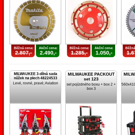
Běžná cena:
Akční cena:
Běžná cena:
Akční cena:
Běžná
2.807,-
2.490,-
1.285,-
1.050,-
1.6
MILWAUKEE 3-dílná sada
MILWAUKEE PACKOUT
MILW
nůžek na plech 48224533
set 123
Levé, rovné, pravé; Aviation
set pojízdného boxu + box 2 +
560x410
box 3