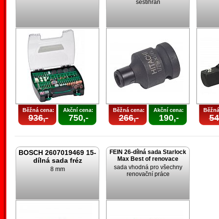
šestihran
Běžná cena:
Akční cena:
Běžná cena:
Akční cena:
Běžná
936,-
750,-
266,-
190,-
54
BOSCH 2607019469 15-
FEIN 26-dílná sada Starlock
Max Best of renovace
dílná sada fréz
sada vhodná pro všechny
8 mm
renovační práce