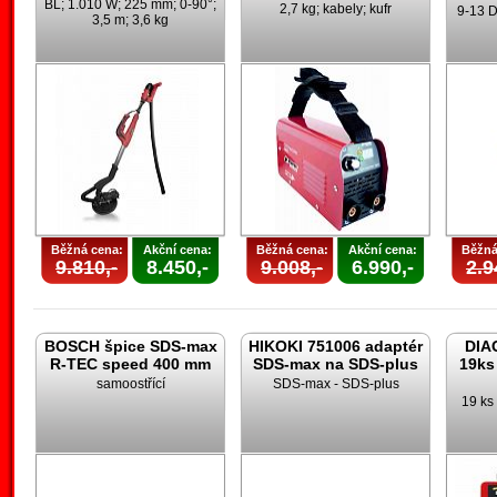
BL; 1.010 W; 225 mm; 0-90°;
2,7 kg; kabely; kufr
9-13 D
3,5 m; 3,6 kg
Běžná cena:
Akční cena:
Běžná cena:
Akční cena:
Běžná
9.810,-
8.450,-
9.008,-
6.990,-
2.9
BOSCH špice SDS-max
HIKOKI 751006 adaptér
DIA
R-TEC speed 400 mm
SDS-max na SDS-plus
19ks
samoostřící
SDS-max - SDS-plus
19 ks 