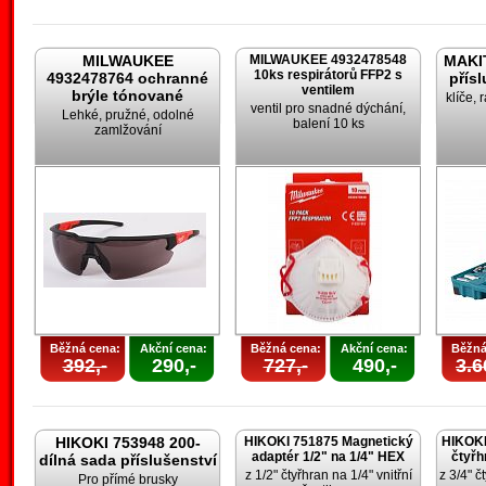
MILWAUKEE
MILWAUKEE 4932478548
MAKIT
10ks respirátorů FFP2 s
4932478764 ochranné
přís
ventilem
brýle tónované
klíče, 
ventil pro snadné dýchání,
Lehké, pružné, odolné
balení 10 ks
zamlžování
Běžná cena:
Akční cena:
Běžná cena:
Akční cena:
Běžná
392,-
290,-
727,-
490,-
3.6
HIKOKI 753948 200-
HIKOKI 751875 Magnetický
HIKOKI
adaptér 1/2" na 1/4" HEX
čtyřh
dílná sada příslušenství
z 1/2" čtyřhran na 1/4" vnitřní
z 3/4" č
Pro přímé brusky