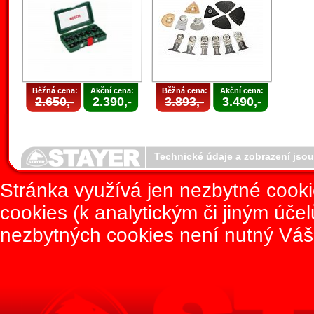
Běžná cena:
Akční cena:
Běžná cena:
Akční cena:
2.650,-
2.390,-
3.893,-
3.490,-
Technické údaje a zobrazení jso
Stránka využívá jen nezbytné cook
cookies (k analytickým či jiným úče
nezbytných cookies není nutný Váš