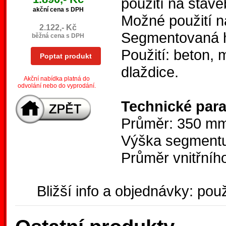
použití na stave
akční cena s DPH
Možné použití n
2.122,- Kč
Segmentovaná hr
běžná cena s DPH
Použití: beton, 
Poptat produkt
dlaždice.
Akční nabídka platná do
odvolání nebo do vyprodání.
Technické par
Průměr: 350 m
Výška segment
Průměr vnitřníh
Bližší info a objednávky: použ