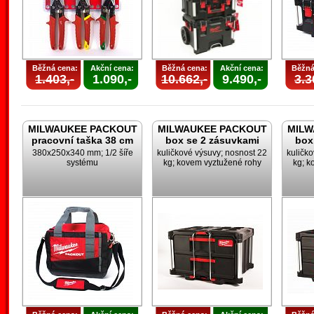
Běžná cena:
Akční cena:
Běžná cena:
Akční cena:
Běžná
1.403,-
1.090,-
10.662,-
9.490,-
3.3
MILWAUKEE PACKOUT
MILWAUKEE PACKOUT
MILW
pracovní taška 38 cm
box se 2 zásuvkami
box
380x250x340 mm; 1/2 šíře
kuličkové výsuvy; nosnost 22
kuličk
systému
kg; kovem vyztužené rohy
kg; k