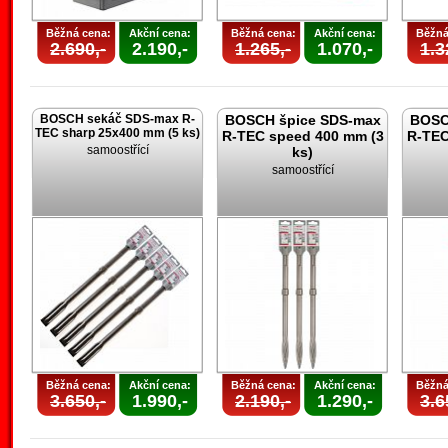
Běžná cena:
Akční cena:
Běžná cena:
Akční cena:
Běžná
2.690,-
2.190,-
1.265,-
1.070,-
1.3
BOSCH sekáč SDS-max R-
BOSCH špice SDS-max
BOSC
TEC sharp 25x400 mm (5 ks)
R-TEC speed 400 mm (3
R-TEC
samoostřící
ks)
samoostřící
Běžná cena:
Akční cena:
Běžná cena:
Akční cena:
Běžná
3.650,-
1.990,-
2.190,-
1.290,-
3.6