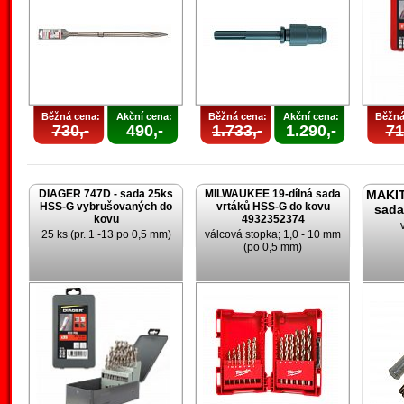
Běžná cena:
Akční cena:
Běžná cena:
Akční cena:
Běžná
730,-
490,-
1.733,-
1.290,-
71
DIAGER 747D - sada 25ks
MILWAUKEE 19-dílná sada
MAKIT
HSS-G vybrušovaných do
vrtáků HSS-G do kovu
sada
kovu
4932352374
25 ks (pr. 1 -13 po 0,5 mm)
válcová stopka; 1,0 - 10 mm
(po 0,5 mm)