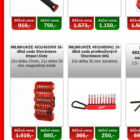
Běžná cena:
Akční cena:
Běžná cena:
Akční cena:
Běžná
910,-
750,-
1.573,-
1.150,-
1.5
MILWAUKEE 4932492009 38-
MILWAUKEE 4932480941 10-
dílná sada Shockwave
dílná sada prodloužených
493
Impact Duty
Shockwave bitů
sa
16x délka 25mm, 21x délka 50
10x délka 50 mm, karabina
1,5 
mm, magnetický držák
Běžná cena:
Akční cena:
Běžná cena:
Akční cena:
Běžná
1.019,-
880,-
365,-
250,-
69