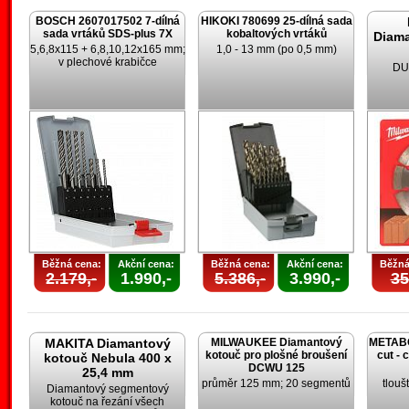
BOSCH 2607017502 7-dílná
HIKOKI 780699 25-dílná sada
sada vrtáků SDS-plus 7X
kobaltových vrtáků
Diam
5,6,8x115 + 6,8,10,12x165 mm;
1,0 - 13 mm (po 0,5 mm)
v plechové krabičce
DU
Běžná cena:
Akční cena:
Běžná cena:
Akční cena:
Běžná
2.179,-
1.990,-
5.386,-
3.990,-
35
MAKITA Diamantový
MILWAUKEE Diamantový
METABO 
kotouč pro plošné broušení
cut - 
kotouč Nebula 400 x
DCWU 125
25,4 mm
průměr 125 mm; 20 segmentů
tlouš
Diamantový segmentový
kotouč na řezání všech