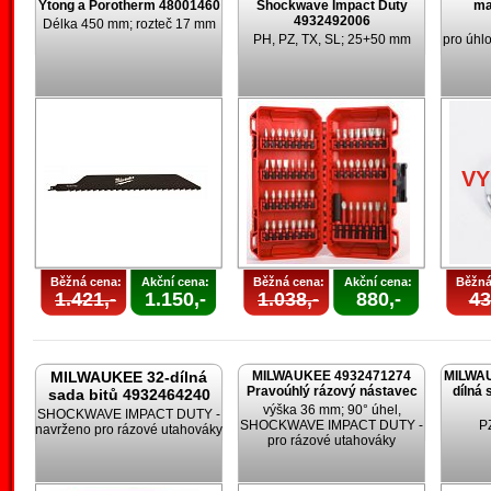
Ytong a Porotherm 48001460
Shockwave Impact Duty
ma
4932492006
Délka 450 mm; rozteč 17 mm
PH, PZ, TX, SL; 25+50 mm
pro úhl
V
Běžná cena:
Akční cena:
Běžná cena:
Akční cena:
Běžná
1.421,-
1.150,-
1.038,-
880,-
43
MILWAUKEE 32-dílná
MILWAUKEE 4932471274
MILWAU
Pravoúhlý rázový nástavec
dílná 
sada bitů 4932464240
výška 36 mm; 90° úhel,
SHOCKWAVE IMPACT DUTY -
SHOCKWAVE IMPACT DUTY -
PZ
navrženo pro rázové utahováky
pro rázové utahováky