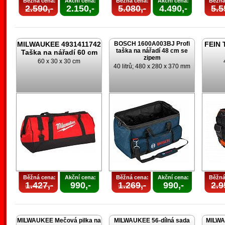
Běžná cena:
Akční cena:
Běžná cena:
Akční cena:
Běžná
2.590,-
2.150,-
5.080,-
4.490,-
5.5
MILWAUKEE 4931411742
BOSCH 1600A003BJ Profi
FEIN 
taška na nářadí 48 cm se
Taška na nářadí 60 cm
zipem
60 x 30 x 30 cm
40 litrů; 480 x 280 x 370 mm
Běžná cena:
Akční cena:
Běžná cena:
Akční cena:
Běžná
1.427,-
990,-
1.269,-
990,-
2.9
MILWAUKEE Mečová pilka na
MILWAUKEE 56-dílná sada
MILWA