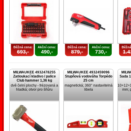
Běžná cena:
Akční cena:
Běžná cena:
Akční cena:
Běžná
693,-
490,-
879,-
730,-
1.4
MILWAUKEE 4932478255
MILWAUKEE 4932459096
MILW
Zatloukací kladivo / palice
Stupňová vodováha Torpédo
Sada 1
Club hammer 1,36 kg
25 cm
dvě čelní plochy - frézovaná a
magnetická; 360° nastavitelná
10+12+
hladká; otvor pro šňůru
libela
mm; p