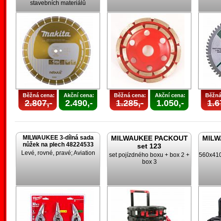
stavebních materiálů
Běžná cena:
Akční cena:
Běžná cena:
Akční cena:
Běžná
2.807,-
2.490,-
1.285,-
1.050,-
1.6
MILWAUKEE 3-dílná sada
MILWAUKEE PACKOUT
MILW
nůžek na plech 48224533
set 123
Levé, rovné, pravé; Aviation
set pojízdného boxu + box 2 +
560x410
box 3