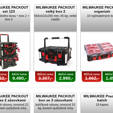
AUKEE PACKOUT
MILWAUKEE PACKOUT
MILWAUKEE PAC
set 123
velký box 2
organizér
zdného boxu + box 2 +
560x410x290 mm; 45 kg; velké
10 vyjímatelných k
box 3
madlo
cena:
Akční cena:
Běžná cena:
Akční cena:
Běžná cena:
Akční
62,-
9.490,-
3.307,-
2.990,-
1.662,-
1.4
AUKEE PACKOUT
MILWAUKEE PACKOUT
MILWAUKEE Prac
se 2 zásuvkami
box se 3 zásuvkami
batoh
vé výsuvy; nosnost 22
kuličkové výsuvy; nosnost 33
18 kapes
vem vyztužené rohy
kg; kovem vyztužené rohy