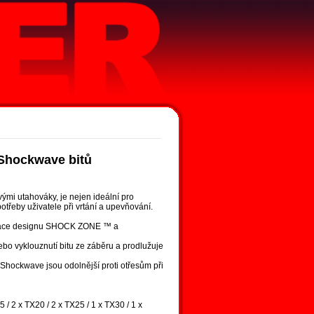
Shockwave bitů
mi utahováky, je nejen ideální pro
třeby uživatele při vrtání a upevňování.
inace designu SHOCK ZONE ™ a
ebo vyklouznutí bitu ze záběru a prodlužuje
 Shockwave jsou odolnější proti otřesům při
2 x TX20 / 2 x TX25 / 1 x TX30 / 1 x