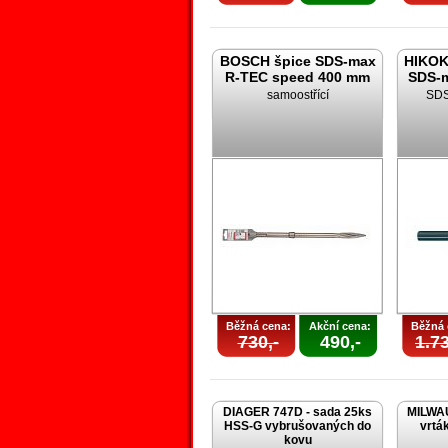
BOSCH špice SDS-max
HIKOK
R-TEC speed 400 mm
SDS-m
samoostřící
SDS
Běžná cena:
Akční cena:
Běžná 
730,-
490,-
1.73
DIAGER 747D - sada 25ks
MILWAU
HSS-G vybrušovaných do
vrtá
kovu