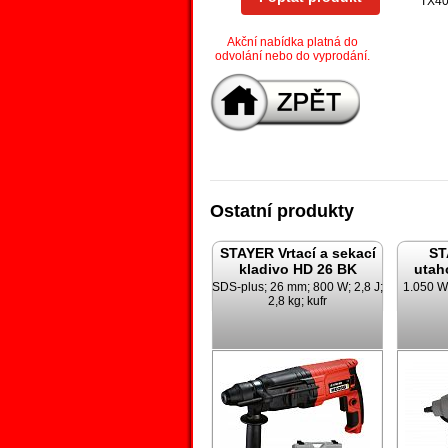
TX4
Akční nabídka platná do
odvolání nebo do vyprodání.
Ostatní produkty
STAYER Vrtací a sekací
ST
kladivo HD 26 BK
utah
SDS-plus; 26 mm; 800 W; 2,8 J;
1.050 W;
2,8 kg; kufr