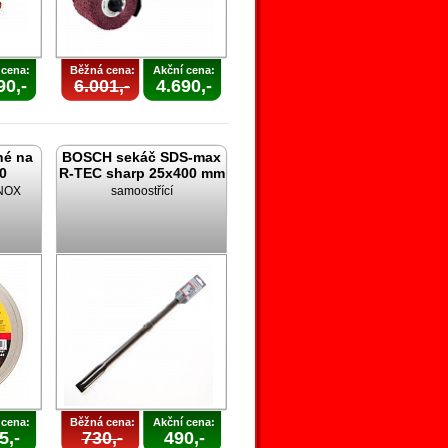
 cena:
Běžná cena:
Akční cena:
90,-
6.001,-
4.690,-
né na
BOSCH sekáč SDS-max
,0
R-TEC sharp 25x400 mm
INOX
samoostřící
 cena:
Běžná cena:
Akční cena:
5,-
730,-
490,-