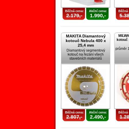
Běžná cena:
Akční cena:
Běžná 
2.179,-
1.990,-
5.38
MAKITA Diamantový
MILWA
kotouč 
kotouč Nebula 400 x
25,4 mm
průměr 
Diamantový segmentový
kotouč na řezání všech
stavebních materiálů
Běžná cena:
Akční cena:
Běžná 
2.807,-
2.490,-
1.28