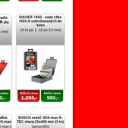
sada
DIAGER 745D - sada 19ks
HSS-G vybrušovaných do
-R do
kovu
19 ks (pr. 1 -10 po 0,5 mm)
,5 mm)
 cena:
Běžná cena:
Akční cena:
0,-
1.293,-
990,-
dílná
BOSCH sekáč SDS-max R-
SDS-max
TEC sharp 25x400 mm (3 ks)
S-max v
samoostřící