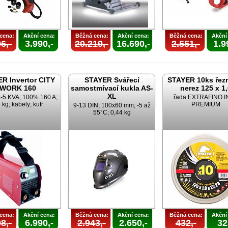
cena:
Akční cena:
Běžná cena:
Akční cena:
Běžná cena:
Akční
6,-
3.990,-
20.219,-
16.690,-
2.551,-
1.9
R Invertor CITY
STAYER Svářecí
STAYER 10ks řez
WORK 160
samostmívací kukla AS-
nerez 125 x 1
XL
2-5 KVA; 100% 160 A;
řada EXTRAFINO 
 kg; kabely; kufr
PREMIUM
9-13 DIN; 100x60 mm; -5 až
55°C; 0,44 kg
cena:
Akční cena:
Běžná cena:
Akční cena:
Běžná cena:
Akční
8,-
6.990,-
2.943,-
2.650,-
432,-
32