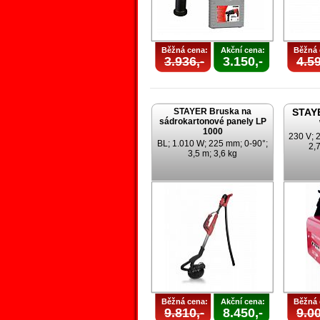
Běžná cena:
Akční cena:
Běžná 
3.936,-
3.150,-
4.59
STAYER Bruska na
STAYE
sádrokartonové panely LP
1000
230 V; 
BL; 1.010 W; 225 mm; 0-90°;
2,7
3,5 m; 3,6 kg
Běžná cena:
Akční cena:
Běžná 
9.810,-
8.450,-
9.00