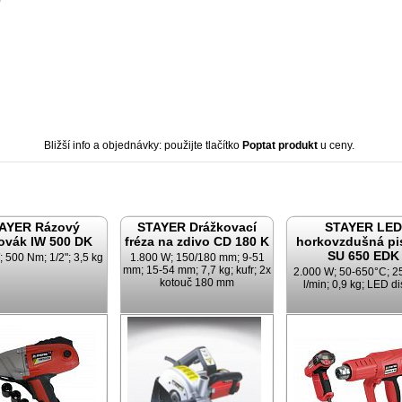
0
Bližší info a objednávky: použijte tlačítko
Poptat produkt
u ceny.
AYER Rázový
STAYER Drážkovací
STAYER LED
ovák IW 500 DK
fréza na zdivo CD 180 K
horkovzdušná pi
SU 650 EDK
 500 Nm; 1/2"; 3,5 kg
1.800 W; 150/180 mm; 9-51
mm; 15-54 mm; 7,7 kg; kufr; 2x
2.000 W; 50-650°C; 2
kotouč 180 mm
l/min; 0,9 kg; LED di