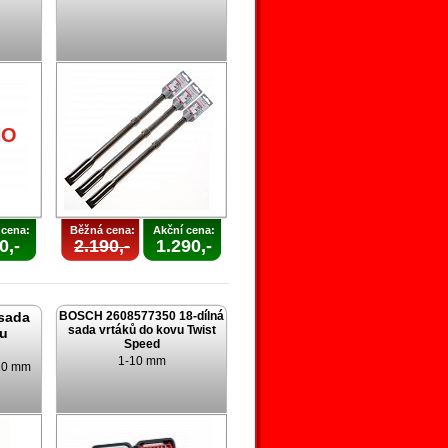
u
NO
 cena:
Běžná cena:
Akční cena:
0,-
2.190,-
1.290,-
sada
BOSCH 2608577350 18-dílná
sada vrtáků do kovu Twist
vu
Speed
1-10 mm
 10 mm