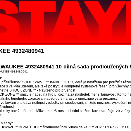
Akce Stayer
KEE 4932480941
LWAUKEE 4932480941 10-dílná sada prodloužených 
AUKEE 4932480941
s:
 příslušenství SHOCKWAVE ™ IMPACT DUTY, která je navržena pro použití s rázový
ace s velkým úderem, ale také poskytuje kompletní systémové řešení pro všechny po
etrie SHOCK ZONE™ - Navrženo pro pružnost
K ZONE ™ snižuje napětí na hrotu, což má za následek menší lámavost. Komb
iálního tepelného zpracování absorbuje nárazy a umožňuje větší pružnost.
vé kování bitu dává nejlepší výsledky při šroubování, snižuje možnost vyskočení n
životnost
telsky navržená ocel - Milwaukee ® nestandardní složení kovu zaručuje, že vrtáky
ch.
h sady:
KWAVE™ IMPACT DUTY šroubovací bity 50mm délka: 2 x PH2 / 1 x PZ2 / 1 x TX15 / 