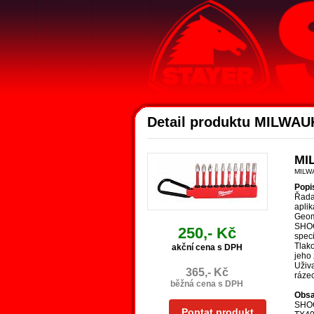
Detail produktu MILWAU
MI
MILW
Popi
Řada
aplik
Geom
SHOC
250,- Kč
spec
Tlako
akční cena s DPH
jeho 
Uživa
365,- Kč
ráze
běžná cena s DPH
Obsa
SHOC
Poptat produkt