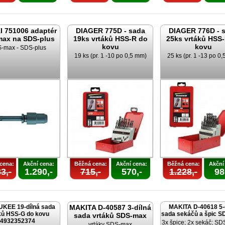
I 751006 adaptér
DIAGER 775D - sada
DIAGER 776D - 
ax na SDS-plus
19ks vrtáků HSS-R do
25ks vrtáků HSS
kovu
kovu
-max - SDS-plus
19 ks (pr. 1 -10 po 0,5 mm)
25 ks (pr. 1 -13 po 0
cena:
Akční cena:
Běžná cena:
Akční cena:
Běžná cena:
Akční
3,-
1.290,-
715,-
570,-
1.228,-
98
KEE 19-dílná sada
MAKITA D-40587 3-dílná
MAKITA D-40618 5-
ků HSS-G do kovu
sada sekáčů a špic 
sada vrtáků SDS-max
4932352374
3x špice; 2x sekáč; SD
vrtáky SDS-max