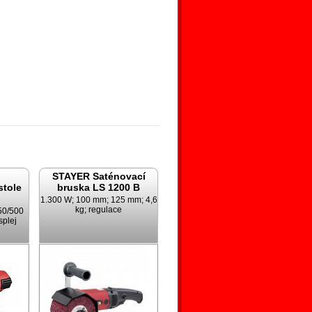
STAYER Saténovací
stole
bruska LS 1200 B
1.300 W; 100 mm; 125 mm; 4,6
kg; regulace
50/500
splej