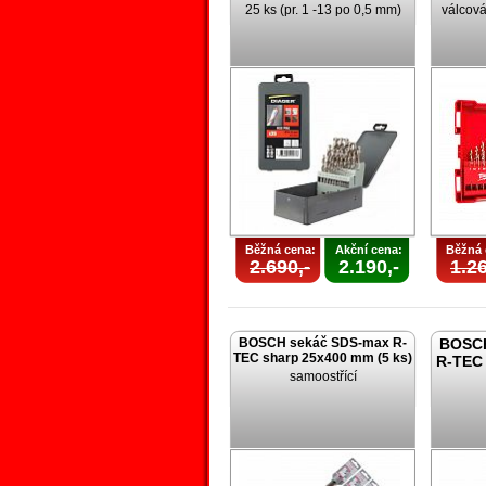
25 ks (pr. 1 -13 po 0,5 mm)
válcová
Běžná cena:
Akční cena:
Běžná 
2.690,-
2.190,-
1.26
BOSCH sekáč SDS-max R-
BOSCH
TEC sharp 25x400 mm (5 ks)
R-TEC 
samoostřící