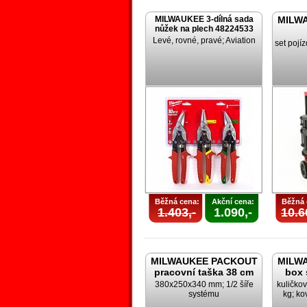
MILWAUKEE 3-dílná sada
MILW
nůžek na plech 48224533
Levé, rovné, pravé; Aviation
set pojí
Běžná cena:
Akční cena:
Běžná 
1.403,-
1.090,-
10.6
MILWAUKEE PACKOUT
MILW
pracovní taška 38 cm
box 
380x250x340 mm; 1/2 šíře
kuličko
systému
kg; ko