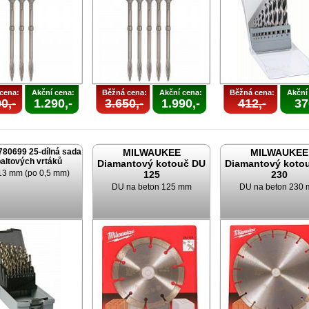
cena:
Akční cena:
Běžná cena:
Akční cena:
Běžná cena:
Akční
0,-
1.290,-
3.650,-
1.990,-
412,-
37
780699 25-dílná sada
MILWAUKEE
MILWAUKEE
altových vrtáků
Diamantový kotouč DU
Diamantový koto
 13 mm (po 0,5 mm)
125
230
DU na beton 125 mm
DU na beton 230