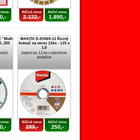
 cena:
Běžná cena:
Akční cena:
0,-
2.122,-
1.890,-
 "Multi
MAKITA D-65969-12 Řezný
0, Z60
kotouč na nerez 12ks - 125 x
1,0
 zubů
balení po 12 ks v plechové
krabičce
 cena:
Běžná cena:
Akční cena:
0,-
289,-
250,-