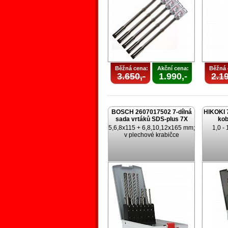
Běžná cena:
Akční cena:
Běžná 
3.650,-
1.990,-
2.19
BOSCH 2607017502 7-dílná
HIKOKI 
sada vrtáků SDS-plus 7X
kob
5,6,8x115 + 6,8,10,12x165 mm;
1,0 -
v plechové krabičce