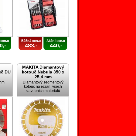
 cena:
Běžná cena:
Akční cena:
0,-
483,-
440,-
MAKITA Diamantový
uč DU
kotouč Nebula 350 x
25,4 mm
 mm
Diamantový segmentový
kotouč na řezání všech
stavebních materiálů