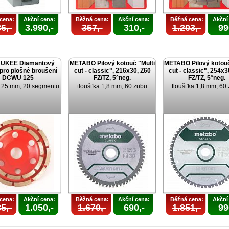
cena:
Akční cena:
Běžná cena:
Akční cena:
Běžná cena:
Akční
6,-
3.990,-
357,-
310,-
1.203,-
99
UKEE Diamantový
METABO Pilový kotouč "Multi
METABO Pilový kotouč
pro plošné broušení
cut - classic", 216x30, Z60
cut - classic", 254x3
DCWU 125
FZ/TZ, 5°neg.
FZ/TZ, 5°neg.
125 mm; 20 segmentů
tloušťka 1,8 mm, 60 zubů
tloušťka 1,8 mm, 60
cena:
Akční cena:
Běžná cena:
Akční cena:
Běžná cena:
Akční
5,-
1.050,-
1.670,-
690,-
1.851,-
99