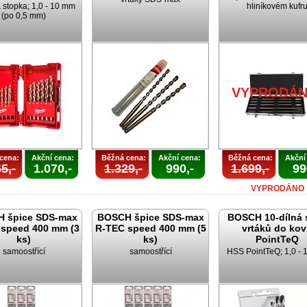
 stopka; 1,0 - 10 mm
hliníkovém kufr
(po 0,5 mm)
VYPRODÁ
cena:
Akční cena:
Běžná cena:
Akční cena:
Běžná cena:
Akční
5,-
1.070,-
1.329,-
990,-
1.699,-
99
VYPRODÁNO
 špice SDS-max
BOSCH špice SDS-max
BOSCH 10-dílná 
speed 400 mm (3
R-TEC speed 400 mm (5
vrtáků do ko
ks)
ks)
PointTeQ
samoostřící
samoostřící
HSS PointTeQ; 1,0 -