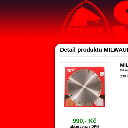
Detail produktu MILWAU
MI
MILW
230 
990,- Kč
akční cena s DPH