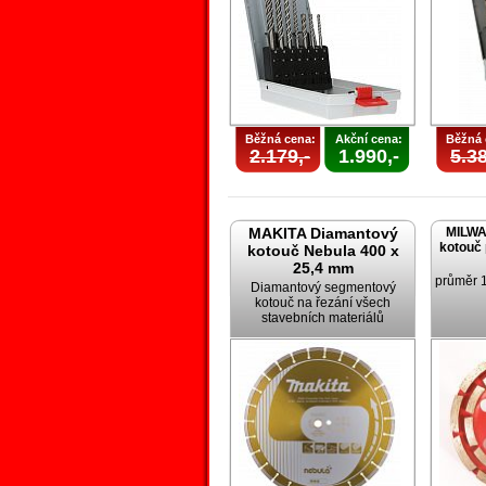
Běžná cena:
Akční cena:
Běžná 
2.179,-
1.990,-
5.38
MAKITA Diamantový
MILWA
kotouč 
kotouč Nebula 400 x
25,4 mm
průměr 
Diamantový segmentový
kotouč na řezání všech
stavebních materiálů