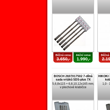
Běžná cena:
Akční cena:
Běžná 
3.650,-
1.990,-
2.19
BOSCH 2607017502 7-dílná
HIKOKI 
sada vrtáků SDS-plus 7X
kob
5,6,8x115 + 6,8,10,12x165 mm;
1,0 -
v plechové krabičce