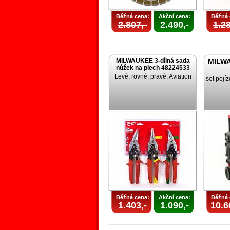
Běžná cena:
Akční cena:
Běžná 
2.807,-
2.490,-
1.28
MILWAUKEE 3-dílná sada
MILW
nůžek na plech 48224533
Levé, rovné, pravé; Aviation
set pojí
Běžná cena:
Akční cena:
Běžná 
1.403,-
1.090,-
10.6