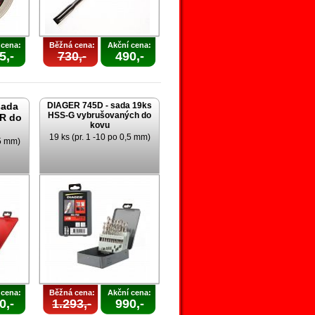
 cena:
Běžná cena:
Akční cena:
5,-
730,-
490,-
sada
DIAGER 745D - sada 19ks
HSS-G vybrušovaných do
-R do
kovu
19 ks (pr. 1 -10 po 0,5 mm)
,5 mm)
 cena:
Běžná cena:
Akční cena:
0,-
1.293,-
990,-