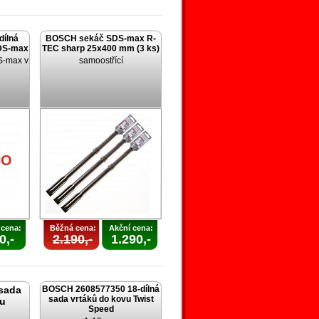
dílná
BOSCH sekáč SDS-max R-
SDS-max
TEC sharp 25x400 mm (3 ks)
S-max v
samoostřící
u
NO
 cena:
Běžná cena:
Akční cena:
0,-
2.190,-
1.290,-
sada
BOSCH 2608577350 18-dílná
sada vrtáků do kovu Twist
vu
Speed