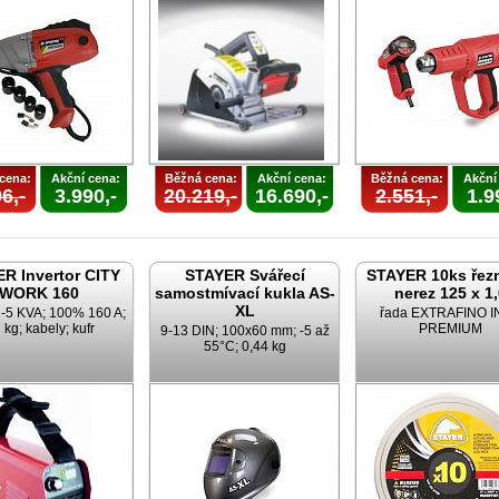
cena:
Akční cena:
Běžná cena:
Akční cena:
Běžná cena:
Akční
6,-
3.990,-
20.219,-
16.690,-
2.551,-
1.9
R Invertor CITY
STAYER Svářecí
STAYER 10ks řez
WORK 160
samostmívací kukla AS-
nerez 125 x 1
XL
2-5 KVA; 100% 160 A;
řada EXTRAFINO 
 kg; kabely; kufr
PREMIUM
9-13 DIN; 100x60 mm; -5 až
55°C; 0,44 kg