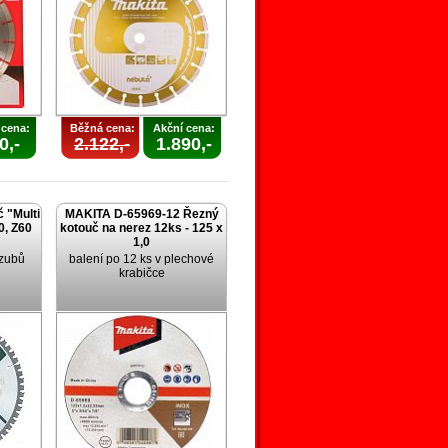
 cena:
Běžná cena:
Akční cena:
0,-
2.122,-
1.890,-
 "Multi
MAKITA D-65969-12 Řezný
0, Z60
kotouč na nerez 12ks - 125 x
1,0
 zubů
balení po 12 ks v plechové
krabičce