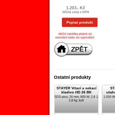
1.203,- Kč
běžná cena s DPH
Poptat produkt
Akční nabídka platná do
odvolání nebo do vyprodání.
Ostatní produkty
STAYER Vrtací a sekací
ST
kladivo HD 26 BK
utah
SDS-plus; 26 mm; 800 W; 2,8 J;
1.050 W;
2,8 kg; kufr