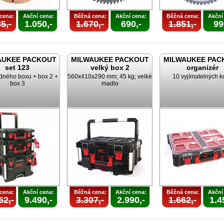
cena:
Akční cena:
Běžná cena:
Akční cena:
Běžná cena:
Akční
5,-
1.050,-
1.670,-
690,-
1.851,-
99
AUKEE PACKOUT
MILWAUKEE PACKOUT
MILWAUKEE PAC
set 123
velký box 2
organizér
zdného boxu + box 2 +
560x410x290 mm; 45 kg; velké
10 vyjímatelných k
box 3
madlo
cena:
Akční cena:
Běžná cena:
Akční cena:
Běžná cena:
Akční
62,-
9.490,-
3.307,-
2.990,-
1.662,-
1.4