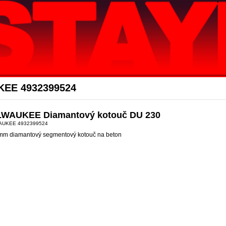
Akce Stayer
KEE 4932399524
LWAUKEE Diamantový kotouč DU 230
AUKEE 4932399524
mm diamantový segmentový kotouč na beton