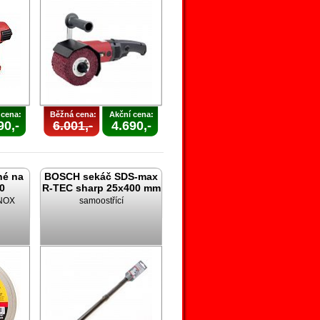
 cena:
Běžná cena:
Akční cena:
90,-
6.001,-
4.690,-
né na
BOSCH sekáč SDS-max
,0
R-TEC sharp 25x400 mm
INOX
samoostřící