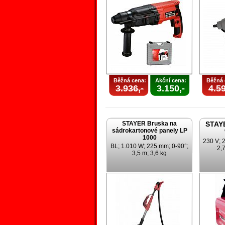
Běžná cena:
Akční cena:
Běžná 
3.936,-
3.150,-
4.59
STAYER Bruska na
STAYE
sádrokartonové panely LP
1000
230 V; 
BL; 1.010 W; 225 mm; 0-90°;
2,7
3,5 m; 3,6 kg