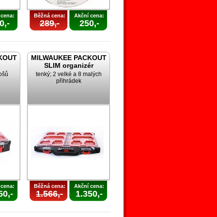
 cena:
Běžná cena:
Akční cena:
0,-
289,-
250,-
KOUT
MILWAUKEE PACKOUT
SLIM organizér
ošů
tenký; 2 velké a 8 malých
přihrádek
 cena:
Běžná cena:
Akční cena:
50,-
1.566,-
1.350,-