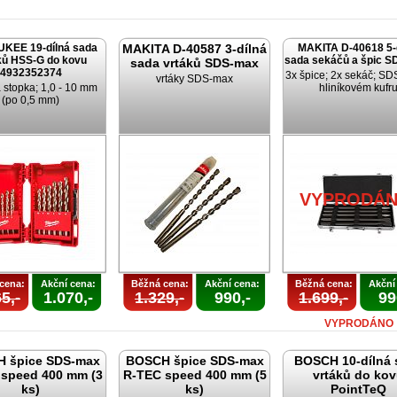
KEE 19-dílná sada
MAKITA D-40587 3-dílná
MAKITA D-40618 5-
ků HSS-G do kovu
sada sekáčů a špic 
sada vrtáků SDS-max
4932352374
3x špice; 2x sekáč; SD
vrtáky SDS-max
 stopka; 1,0 - 10 mm
hliníkovém kufr
(po 0,5 mm)
VYPRODÁ
cena:
Akční cena:
Běžná cena:
Akční cena:
Běžná cena:
Akční
5,-
1.070,-
1.329,-
990,-
1.699,-
99
VYPRODÁNO
 špice SDS-max
BOSCH špice SDS-max
BOSCH 10-dílná 
speed 400 mm (3
R-TEC speed 400 mm (5
vrtáků do ko
ks)
ks)
PointTeQ