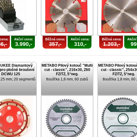
cena:
Akční cena:
Běžná cena:
Akční cena:
Běžná cena:
Akční
6,-
3.990,-
357,-
310,-
1.203,-
99
UKEE Diamantový
METABO Pilový kotouč "Multi
METABO Pilový kotouč
pro plošné broušení
cut - classic", 216x30, Z60
cut - classic", 254x3
DCWU 125
FZ/TZ, 5°neg.
FZ/TZ, 5°neg.
125 mm; 20 segmentů
tloušťka 1,8 mm, 60 zubů
tloušťka 1,8 mm, 60