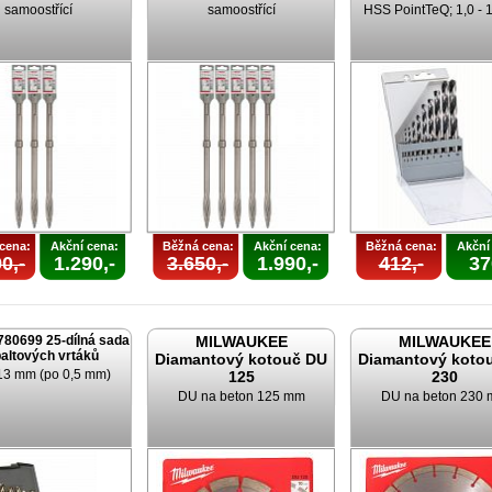
samoostřící
samoostřící
HSS PointTeQ; 1,0 -
cena:
Akční cena:
Běžná cena:
Akční cena:
Běžná cena:
Akční
0,-
1.290,-
3.650,-
1.990,-
412,-
37
780699 25-dílná sada
MILWAUKEE
MILWAUKEE
altových vrtáků
Diamantový kotouč DU
Diamantový koto
 13 mm (po 0,5 mm)
125
230
DU na beton 125 mm
DU na beton 230