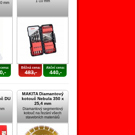
1-10 mm
 10 mm
 cena:
Běžná cena:
Akční cena:
0,-
483,-
440,-
MAKITA Diamantový
uč DU
kotouč Nebula 350 x
25,4 mm
 mm
Diamantový segmentový
kotouč na řezání všech
stavebních materiálů