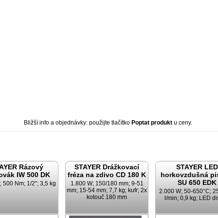
Bližší info a objednávky: použijte tlačítko
Poptat produkt
u ceny.
AYER Rázový
STAYER Drážkovací
STAYER LED
ovák IW 500 DK
fréza na zdivo CD 180 K
horkovzdušná pi
SU 650 EDK
 500 Nm; 1/2"; 3,5 kg
1.800 W; 150/180 mm; 9-51
mm; 15-54 mm; 7,7 kg; kufr; 2x
2.000 W; 50-650°C; 2
kotouč 180 mm
l/min; 0,9 kg; LED di