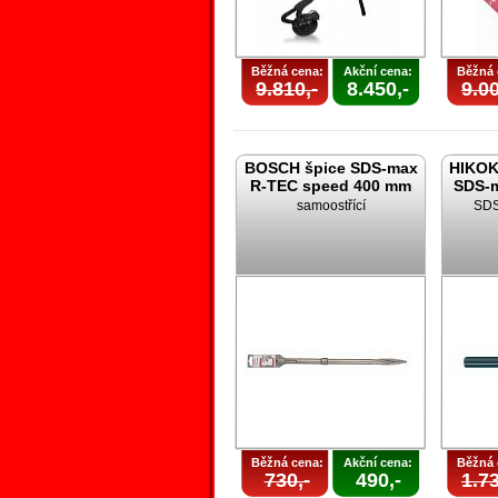
Běžná cena:
Akční cena:
Běžná 
9.810,-
8.450,-
9.00
BOSCH špice SDS-max
HIKOK
R-TEC speed 400 mm
SDS-m
samoostřící
SDS
Běžná cena:
Akční cena:
Běžná 
730,-
490,-
1.73