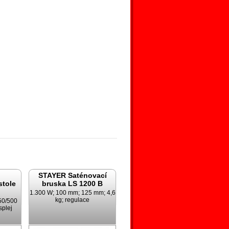
STAYER Saténovací
stole
bruska LS 1200 B
1.300 W; 100 mm; 125 mm; 4,6
kg; regulace
50/500
splej