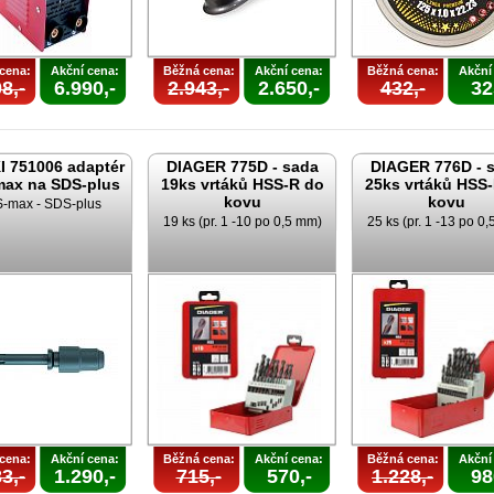
cena:
Akční cena:
Běžná cena:
Akční cena:
Běžná cena:
Akční
8,-
6.990,-
2.943,-
2.650,-
432,-
32
I 751006 adaptér
DIAGER 775D - sada
DIAGER 776D - 
ax na SDS-plus
19ks vrtáků HSS-R do
25ks vrtáků HSS
kovu
kovu
-max - SDS-plus
19 ks (pr. 1 -10 po 0,5 mm)
25 ks (pr. 1 -13 po 0
cena:
Akční cena:
Běžná cena:
Akční cena:
Běžná cena:
Akční
3,-
1.290,-
715,-
570,-
1.228,-
98