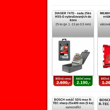
DIAGER 747D - sada 25ks
MILWAU
HSS-G vybrušovaných do
vrtá
kovu
25 ks (pr. 1 -13 po 0,5 mm)
válcová
Běžná cena:
Akční cena:
Běžná 
2.690,-
2.190,-
1.26
BOSCH sekáč SDS-max R-
BOSCH
TEC sharp 25x400 mm (5 ks)
R-TEC 
samoostřící