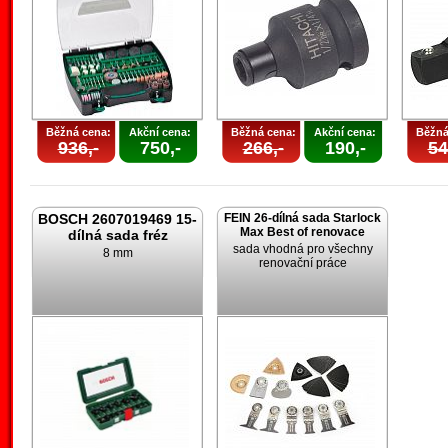
Běžná cena:
Akční cena:
Běžná cena:
Akční cena:
Běžná
936,-
750,-
266,-
190,-
54
BOSCH 2607019469 15-
FEIN 26-dílná sada Starlock
Max Best of renovace
dílná sada fréz
sada vhodná pro všechny
8 mm
renovační práce