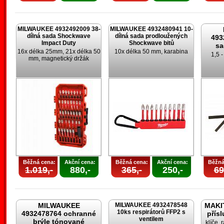
MILWAUKEE 4932492009 38-
MILWAUKEE 4932480941 10-
dílná sada Shockwave
dílná sada prodloužených
493
Impact Duty
Shockwave bitů
sa
16x délka 25mm, 21x délka 50
10x délka 50 mm, karabina
1,5 
mm, magnetický držák
Běžná cena:
Akční cena:
Běžná cena:
Akční cena:
Běžná
1.019,-
880,-
365,-
250,-
69
MILWAUKEE
MILWAUKEE 4932478548
MAKIT
10ks respirátorů FFP2 s
4932478764 ochranné
přís
ventilem
brýle tónované
klíče, 