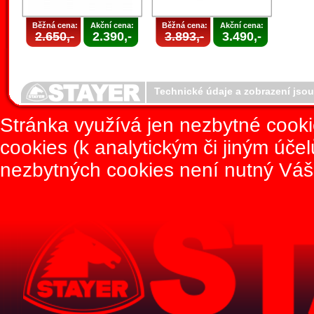
Běžná cena:
Akční cena:
Běžná cena:
Akční cena:
2.650,-
2.390,-
3.893,-
3.490,-
Technické údaje a zobrazení jso
Stránka využívá jen nezbytné cook
cookies (k analytickým či jiným úče
nezbytných cookies není nutný Váš