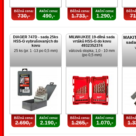
Běžná cena:
Akční cena:
Běžná cena:
Akční cena:
Běžná
730,-
490,-
1.733,-
1.290,-
71
DIAGER 747D - sada 25ks
MILWAUKEE 19-dílná sada
MAKIT
HSS-G vybrušovaných do
vrtáků HSS-G do kovu
sada
kovu
4932352374
25 ks (pr. 1 -13 po 0,5 mm)
válcová stopka; 1,0 - 10 mm
(po 0,5 mm)
Běžná cena:
Akční cena:
Běžná cena:
Akční cena:
Běžná
2.690,-
2.190,-
1.265,-
1.070,-
1.3