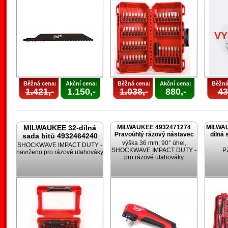
V
Běžná cena:
Akční cena:
Běžná cena:
Akční cena:
Běžná
1.421,-
1.150,-
1.038,-
880,-
43
MILWAUKEE 32-dílná
MILWAUKEE 4932471274
MILWAU
Pravoúhlý rázový nástavec
dílná 
sada bitů 4932464240
výška 36 mm; 90° úhel,
SHOCKWAVE IMPACT DUTY -
SHOCKWAVE IMPACT DUTY -
PZ
navrženo pro rázové utahováky
pro rázové utahováky