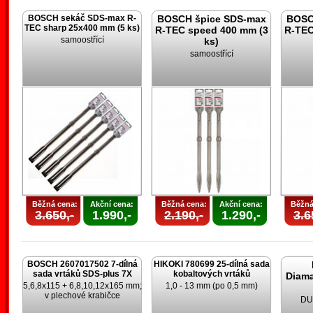
BOSCH sekáč SDS-max R-
BOSCH špice SDS-max
BOSC
TEC sharp 25x400 mm (5 ks)
R-TEC speed 400 mm (3
R-TEC
samoostřící
ks)
samoostřící
Běžná cena:
Akční cena:
Běžná cena:
Akční cena:
Běžná
3.650,-
1.990,-
2.190,-
1.290,-
3.6
BOSCH 2607017502 7-dílná
HIKOKI 780699 25-dílná sada
sada vrtáků SDS-plus 7X
kobaltových vrtáků
Diam
5,6,8x115 + 6,8,10,12x165 mm;
1,0 - 13 mm (po 0,5 mm)
v plechové krabičce
DU