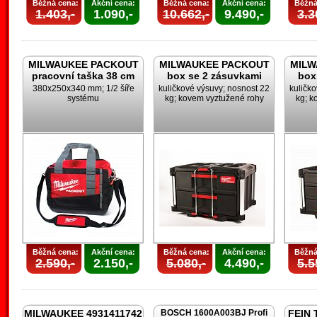
Běžná cena:
Akční cena:
Běžná cena:
Akční cena:
Běžná
1.403,-
1.090,-
10.662,-
9.490,-
3.3
MILWAUKEE PACKOUT
MILWAUKEE PACKOUT
MILW
pracovní taška 38 cm
box se 2 zásuvkami
box
380x250x340 mm; 1/2 šíře
kuličkové výsuvy; nosnost 22
kuličk
systému
kg; kovem vyztužené rohy
kg; k
Běžná cena:
Akční cena:
Běžná cena:
Akční cena:
Běžná
2.590,-
2.150,-
5.080,-
4.490,-
5.5
MILWAUKEE 4931411742
BOSCH 1600A003BJ Profi
FEIN 