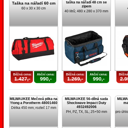
taška na nářadí 48 cm se
Taška na nářadí 60 cm
zipem
60 x 30 x 30 cm
40 litrů; 480 x 280 x 370 mm
Běžná cena:
Akční cena:
Běžná cena:
Akční cena:
Běžná
1.427,-
990,-
1.269,-
990,-
2.9
MILWAUKEE Mečová pilka na
MILWAUKEE 56-dílná sada
MILWA
Ytong a Porotherm 48001460
Shockwave Impact Duty
ma
4932492006
Délka 450 mm; rozteč 17 mm
PH, PZ, TX, SL; 25+50 mm
pro úhl