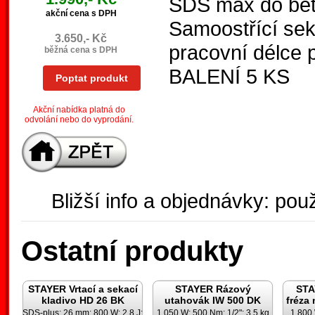
SDS max do bet
akční cena s DPH
Samoostřící seká
3.650,- Kč
pracovní délce 
běžná cena s DPH
BALENÍ 5 KS
Poptat produkt
Akční nabídka platná do
odvolání nebo do vyprodání.
Bližší info a objednávky: použ
Ostatní produkty
STAYER Vrtací a sekací
STAYER Rázový
STA
kladivo HD 26 BK
utahovák IW 500 DK
fréza
SDS-plus; 26 mm; 800 W; 2,8 J;
1.050 W; 500 Nm; 1/2"; 3,5 kg
1.800