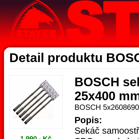
Ak
Detail produktu BOS
BOSCH sek
25x400 mm 
BOSCH 5x2608690
Popis:
Sekáč samoostří
1.990,- Kč