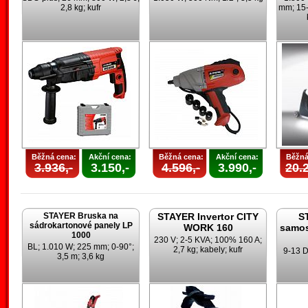
2,8 kg; kufr
mm; 15-
Běžná cena:
Akční cena:
Běžná cena:
Akční cena:
Běžná
3.936,-
3.150,-
4.596,-
3.990,-
20.2
STAYER Bruska na
STAYER Invertor CITY
S
sádrokartonové panely LP
WORK 160
samos
1000
230 V; 2-5 KVA; 100% 160 A;
BL; 1.010 W; 225 mm; 0-90°;
2,7 kg; kabely; kufr
9-13 D
3,5 m; 3,6 kg