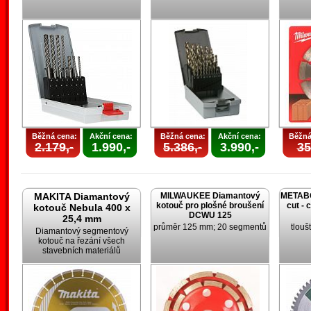
Běžná cena:
Akční cena:
Běžná cena:
Akční cena:
Běžná
2.179,-
1.990,-
5.386,-
3.990,-
35
MAKITA Diamantový
MILWAUKEE Diamantový
METABO 
kotouč pro plošné broušení
cut - 
kotouč Nebula 400 x
DCWU 125
25,4 mm
průměr 125 mm; 20 segmentů
tlouš
Diamantový segmentový
kotouč na řezání všech
stavebních materiálů