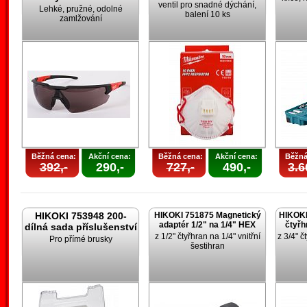
ventil pro snadné dýchání,
Lehké, pružné, odolné
balení 10 ks
zamlžování
Běžná cena:
Akční cena:
Běžná cena:
Akční cena:
Běžná
392,-
290,-
727,-
490,-
3.6
HIKOKI 753948 200-
HIKOKI 751875 Magnetický
HIKOKI
adaptér 1/2" na 1/4" HEX
čtyřh
dílná sada příslušenství
z 1/2" čtyřhran na 1/4" vnitřní
z 3/4" č
Pro přímé brusky
šestihran