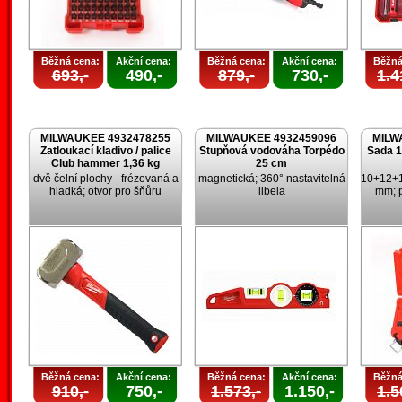
Běžná cena:
Akční cena:
Běžná cena:
Akční cena:
Běžná
693,-
490,-
879,-
730,-
1.4
MILWAUKEE 4932478255
MILWAUKEE 4932459096
MILW
Zatloukací kladivo / palice
Stupňová vodováha Torpédo
Sada 1
Club hammer 1,36 kg
25 cm
dvě čelní plochy - frézovaná a
magnetická; 360° nastavitelná
10+12+
hladká; otvor pro šňůru
libela
mm; p
Běžná cena:
Akční cena:
Běžná cena:
Akční cena:
Běžná
910,-
750,-
1.573,-
1.150,-
1.5