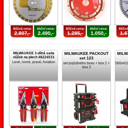
Běžná cena:
Akční cena:
Běžná cena:
Akční cena:
Běžná
2.807,-
2.490,-
1.285,-
1.050,-
1.6
MILWAUKEE 3-dílná sada
MILWAUKEE PACKOUT
MILW
nůžek na plech 48224533
set 123
Levé, rovné, pravé; Aviation
set pojízdného boxu + box 2 +
560x410
box 3