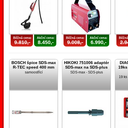
Běžná cena:
Akční cena:
Běžná cena:
Akční cena:
Běžná
9.810,-
8.450,-
9.008,-
6.990,-
2.9
BOSCH špice SDS-max
HIKOKI 751006 adaptér
DIA
R-TEC speed 400 mm
SDS-max na SDS-plus
19ks
samoostřící
SDS-max - SDS-plus
19 ks 